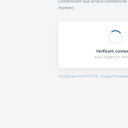
Comprovant que la teva connexió és 
moment.
Verificant connexi
Això trigarà un m
Protegit per reCAPTCHA · Google
Privades