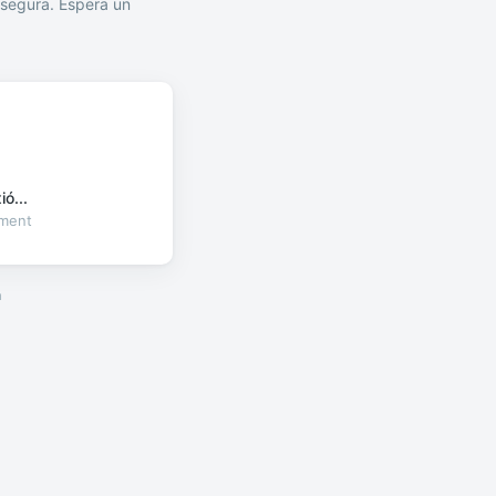
segura. Espera un
ó...
oment
a