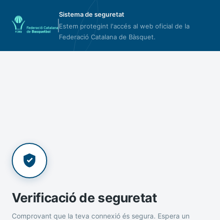
Sistema de seguretat
Estem protegint l'accés al web oficial de la
Federació Catalana de Bàsquet.
Verificació de seguretat
Comprovant que la teva connexió és segura. Espera un