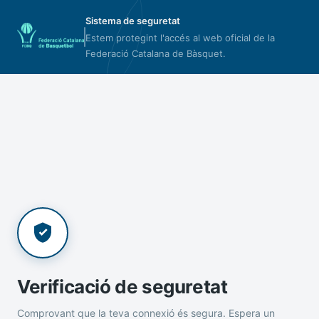
Sistema de seguretat
Estem protegint l'accés al web oficial de la
Federació Catalana de Bàsquet.
Verificació de seguretat
Comprovant que la teva connexió és segura. Espera un