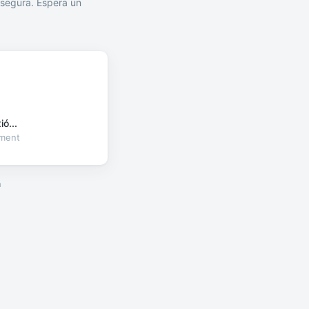
segura. Espera un
ó...
oment
a