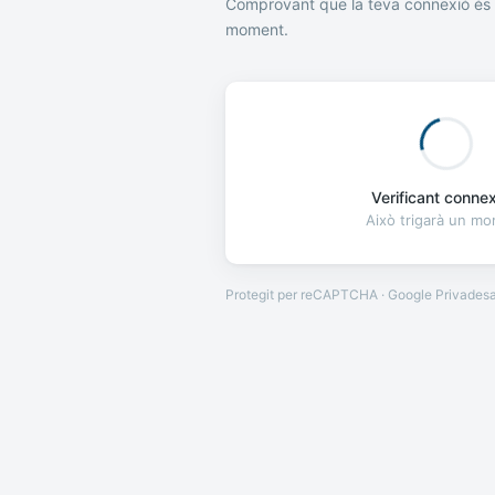
Comprovant que la teva connexió és 
moment.
Verificant connexi
Això trigarà un m
Protegit per reCAPTCHA · Google
Privades