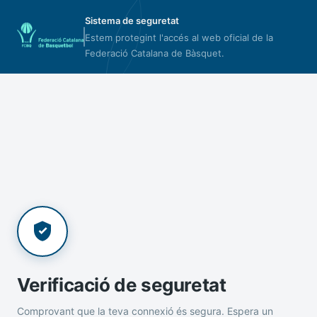
Sistema de seguretat
Estem protegint l'accés al web oficial de la
Federació Catalana de Bàsquet.
Verificació de seguretat
Comprovant que la teva connexió és segura. Espera un