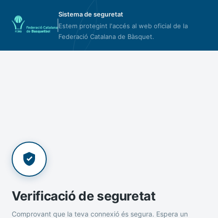
Sistema de seguretat
Estem protegint l'accés al web oficial de la
Federació Catalana de Bàsquet.
Verificació de seguretat
Comprovant que la teva connexió és segura. Espera un