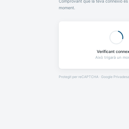
Comprovant que la teva connexió és 
moment.
Verificant connexi
Això trigarà un m
Protegit per reCAPTCHA · Google
Privades