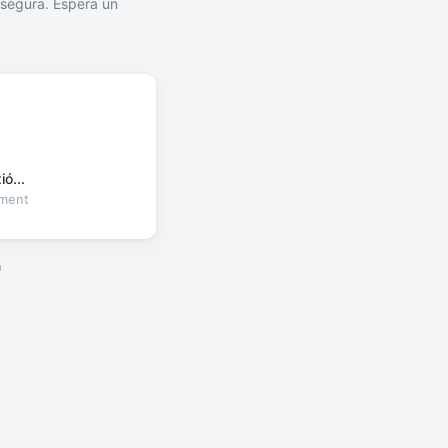
segura. Espera un
ó...
oment
a