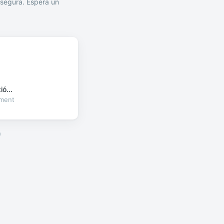
segura. Espera un
ó...
oment
a