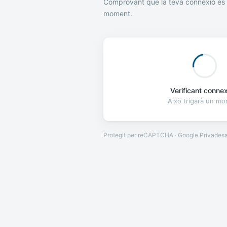
Comprovant que la teva connexió és 
moment.
Verificant connexi
Això trigarà un m
Protegit per reCAPTCHA · Google
Privades