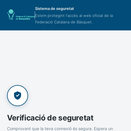
Sistema de seguretat
Estem protegint l'accés al web oficial de la
Federació Catalana de Bàsquet.
Verificació de seguretat
Comprovant que la teva connexió és segura. Espera un