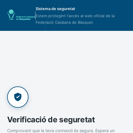
Sistema de seguretat
Estem protegint l'accés al web oficial de la
Federació Catalana de Bàsquet.
Verificació de seguretat
Comprovant que la teva connexió és segura. Espera un