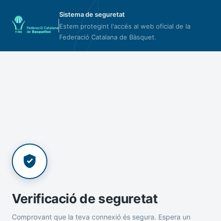
Sistema de seguretat
Estem protegint l'accés al web oficial de la
Federació Catalana de Bàsquet.
Verificació de seguretat
Comprovant que la teva connexió és segura. Espera un