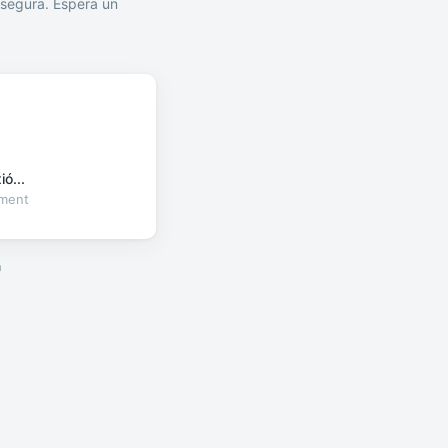
segura. Espera un
ó...
oment
a