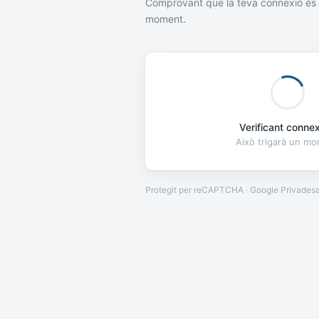
Comprovant que la teva connexió és 
moment.
Verificant connexi
Això trigarà un m
Protegit per reCAPTCHA · Google
Privades