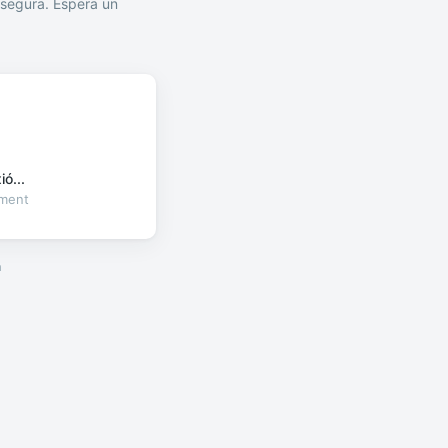
segura. Espera un
ó...
oment
a