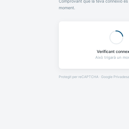
Comprovant que la teva connexió és 
moment.
Verificant connexi
Això trigarà un m
Protegit per reCAPTCHA · Google
Privades