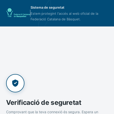
Sistema de seguretat
Estem protegint l'accés al web oficial de la
Federació Catalana de Bàsquet.
Verificació de seguretat
Comprovant que la teva connexió és segura. Espera un