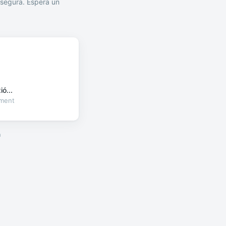
segura. Espera un
ó...
oment
a