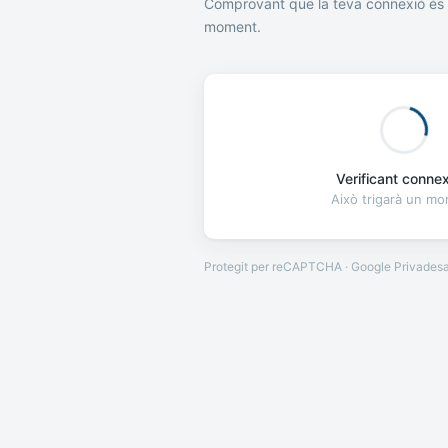
Comprovant que la teva connexió és 
moment.
Verificant connexi
Això trigarà un m
Protegit per reCAPTCHA · Google
Privades