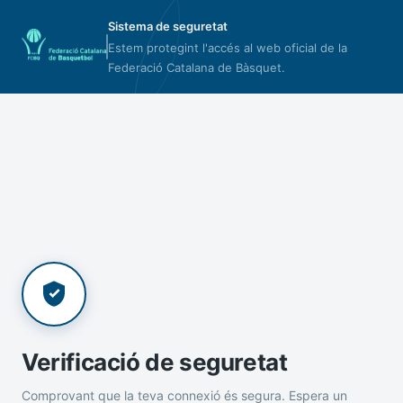
Sistema de seguretat
Estem protegint l'accés al web oficial de la
Federació Catalana de Bàsquet.
Verificació de seguretat
Comprovant que la teva connexió és segura. Espera un