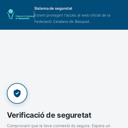
Sistema de seguretat
Estem protegint l'accés al web oficial de la
Federació Catalana de Bàsquet.
Verificació de seguretat
Comprovant que la teva connexió és segura. Espera un