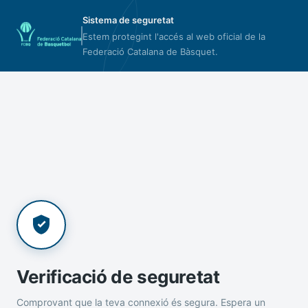
Sistema de seguretat
Estem protegint l'accés al web oficial de la
Federació Catalana de Bàsquet.
Verificació de seguretat
Comprovant que la teva connexió és segura. Espera un