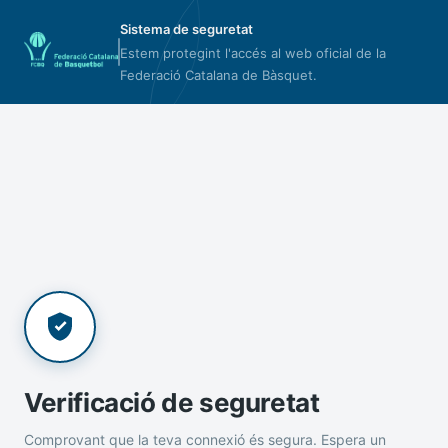
Sistema de seguretat
Estem protegint l'accés al web oficial de la
Federació Catalana de Bàsquet.
Verificació de seguretat
Comprovant que la teva connexió és segura. Espera un