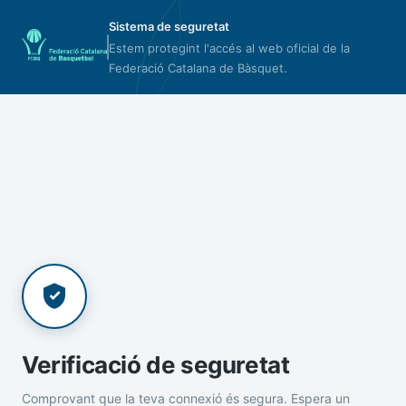
Sistema de seguretat
Estem protegint l'accés al web oficial de la
Federació Catalana de Bàsquet.
Verificació de seguretat
Comprovant que la teva connexió és segura. Espera un