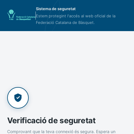
Sistema de seguretat
Estem protegint l'accés al web oficial de la
Federació Catalana de Bàsquet.
Verificació de seguretat
Comprovant que la teva connexió és segura. Espera un