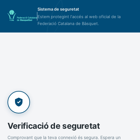
Sistema de seguretat
Estem protegint l'accés al web oficial de la
Federació Catalana de Bàsquet.
Verificació de seguretat
Comprovant que la teva connexió és segura. Espera un