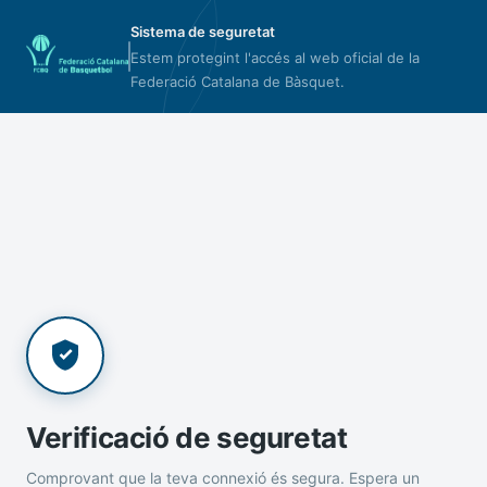
Sistema de seguretat
Estem protegint l'accés al web oficial de la
Federació Catalana de Bàsquet.
Verificació de seguretat
Comprovant que la teva connexió és segura. Espera un