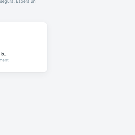
segura. Espera un
ó...
oment
a