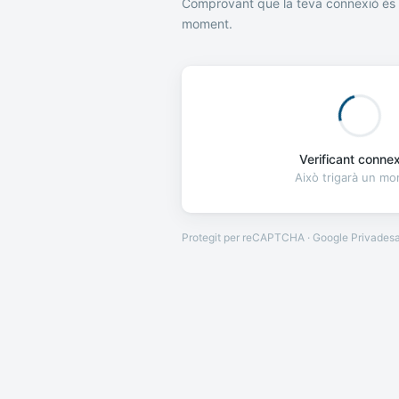
Comprovant que la teva connexió és 
moment.
Verificant connexi
Això trigarà un m
Protegit per reCAPTCHA · Google
Privades