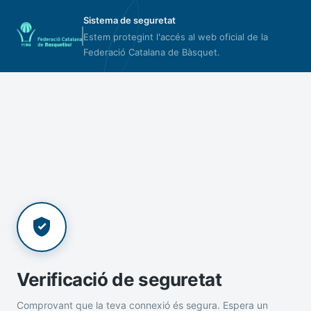
Sistema de seguretat
Estem protegint l'accés al web oficial de la
Federació Catalana de Bàsquet.
Verificació de seguretat
Comprovant que la teva connexió és segura. Espera un