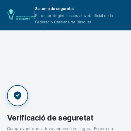
Sistema de seguretat
Estem protegint l'accés al web oficial de la
Federació Catalana de Bàsquet.
Verificació de seguretat
Comprovant que la teva connexió és segura. Espera un