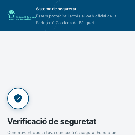
Sistema de seguretat
Estem protegint l'accés al web oficial de la
Federació Catalana de Bàsquet.
Verificació de seguretat
Comprovant que la teva connexió és segura. Espera un