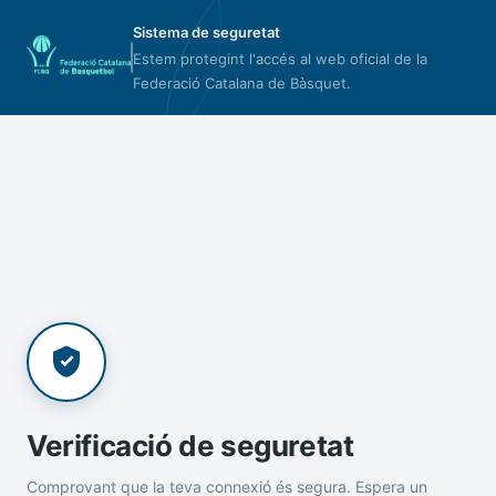
Sistema de seguretat
Estem protegint l'accés al web oficial de la
Federació Catalana de Bàsquet.
Verificació de seguretat
Comprovant que la teva connexió és segura. Espera un