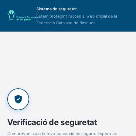
Sistema de seguretat
Estem protegint l'accés al web oficial de la
Federació Catalana de Bàsquet.
Verificació de seguretat
Comprovant que la teva connexió és segura. Espera un