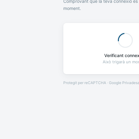
Comprovant que la teva connexió és 
moment.
Verificant connexi
Això trigarà un m
Protegit per reCAPTCHA · Google
Privades