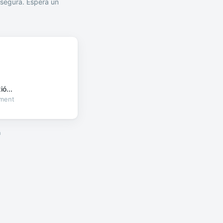
segura. Espera un
ó...
oment
a