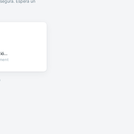
segura. Espera un
ó...
oment
a