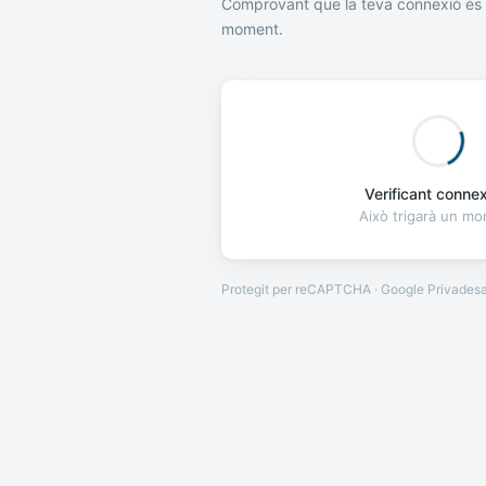
Comprovant que la teva connexió és 
moment.
Verificant connexi
Això trigarà un m
Protegit per reCAPTCHA · Google
Privades