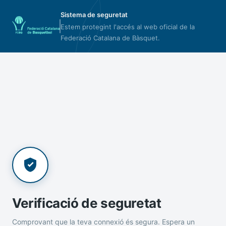
Sistema de seguretat
Estem protegint l'accés al web oficial de la
Federació Catalana de Bàsquet.
Verificació de seguretat
Comprovant que la teva connexió és segura. Espera un