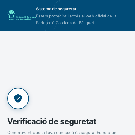
Sistema de seguretat
Estem protegint l'accés al web oficial de la
Federació Catalana de Bàsquet.
Verificació de seguretat
Comprovant que la teva connexió és segura. Espera un