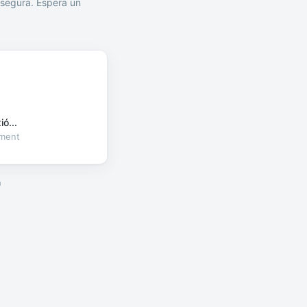
segura. Espera un
ó...
oment
a