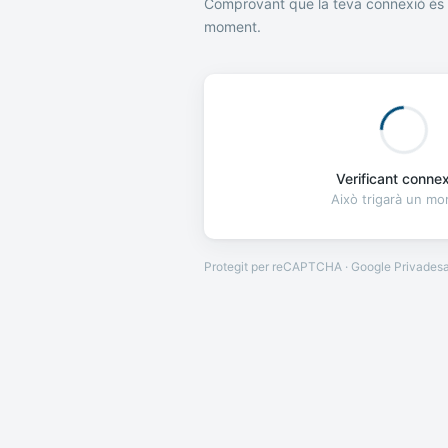
Comprovant que la teva connexió és 
moment.
Verificant connexi
Això trigarà un m
Protegit per reCAPTCHA · Google
Privades