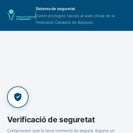
Sistema de seguretat
Estem protegint l'accés al web oficial de la
Federació Catalana de Bàsquet.
Verificació de seguretat
Comprovant que la teva connexió és segura. Espera un