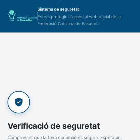
Sistema de seguretat
Estem protegint l'accés al web oficial de la
Federació Catalana de Bàsquet.
Verificació de seguretat
Comprovant que la teva connexió és segura. Espera un