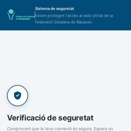
Sistema de seguretat
Estem protegint l'accés al web oficial de la
Federació Catalana de Bàsquet.
Verificació de seguretat
Comprovant que la teva connexió és segura. Espera un