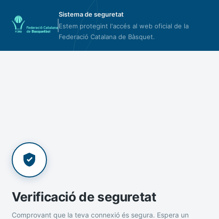
Sistema de seguretat
Estem protegint l'accés al web oficial de la
Federació Catalana de Bàsquet.
Verificació de seguretat
Comprovant que la teva connexió és segura. Espera un