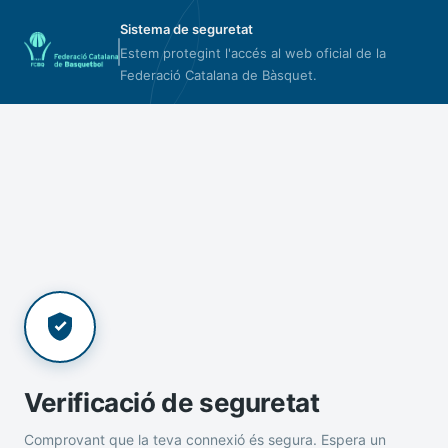
Sistema de seguretat
Estem protegint l'accés al web oficial de la
Federació Catalana de Bàsquet.
Verificació de seguretat
Comprovant que la teva connexió és segura. Espera un