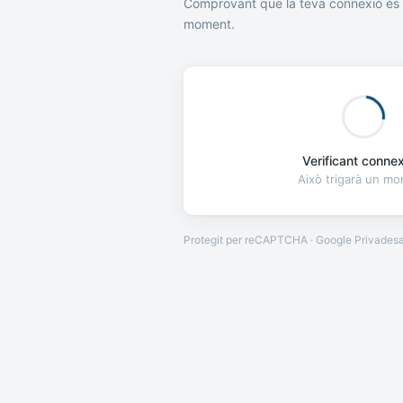
Comprovant que la teva connexió és 
moment.
Verificant connexi
Això trigarà un m
Protegit per reCAPTCHA · Google
Privades