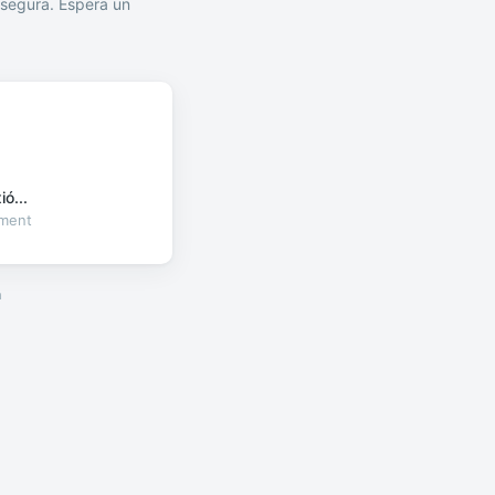
segura. Espera un
ó...
oment
a