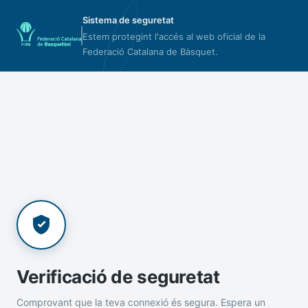
Sistema de seguretat
Estem protegint l'accés al web oficial de la
Federació Catalana de Bàsquet.
Verificació de seguretat
Comprovant que la teva connexió és segura. Espera un