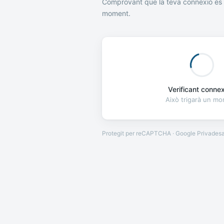
Comprovant que la teva connexió és 
moment.
Verificant connexi
Això trigarà un m
Protegit per reCAPTCHA · Google
Privades