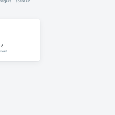
segura. Espera un
ó...
oment
a