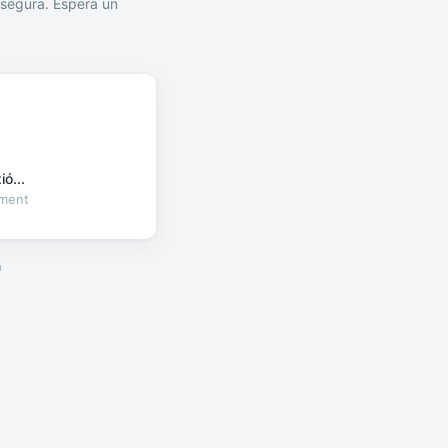
segura. Espera un
ó...
oment
a