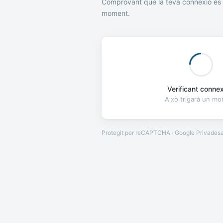
Comprovant que la teva connexió és 
moment.
Verificant connexi
Això trigarà un m
Protegit per reCAPTCHA · Google
Privades