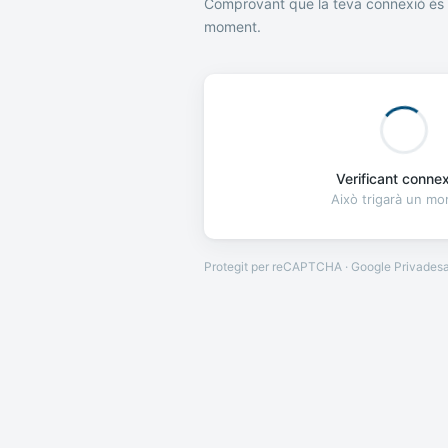
Comprovant que la teva connexió és 
moment.
Verificant connexi
Això trigarà un m
Protegit per reCAPTCHA · Google
Privades