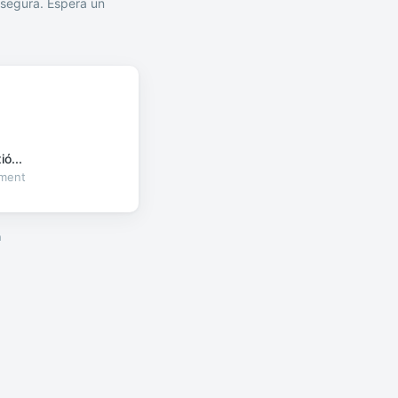
segura. Espera un
ó...
oment
a