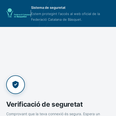
Sistema de seguretat
Estem protegint l'accés al web oficial de la
Federació Catalana de Bàsquet.
Verificació de seguretat
Comprovant que la teva connexió és segura. Espera un