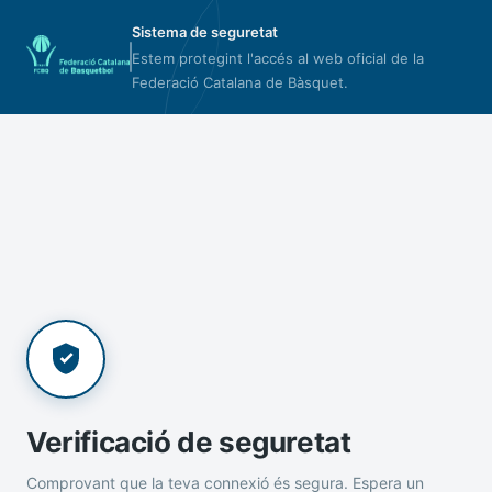
Sistema de seguretat
Estem protegint l'accés al web oficial de la
Federació Catalana de Bàsquet.
Verificació de seguretat
Comprovant que la teva connexió és segura. Espera un