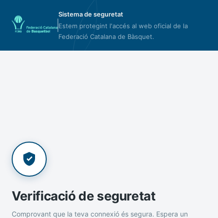
Sistema de seguretat
Estem protegint l'accés al web oficial de la
Federació Catalana de Bàsquet.
Verificació de seguretat
Comprovant que la teva connexió és segura. Espera un