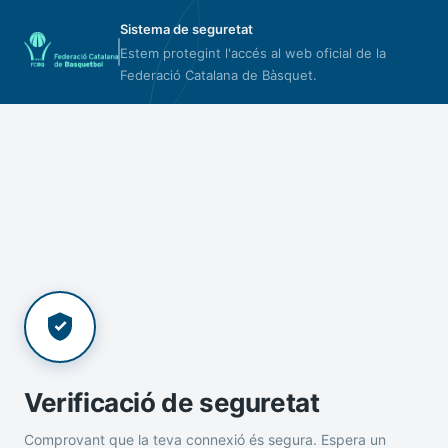
Sistema de seguretat
Estem protegint l'accés al web oficial de la
Federació Catalana de Bàsquet.
Verificació de seguretat
Comprovant que la teva connexió és segura. Espera un