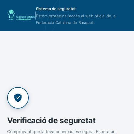
Sistema de seguretat
Estem protegint l'accés al web oficial de la
Federació Catalana de Bàsquet.
Verificació de seguretat
Comprovant que la teva connexió és segura. Espera un