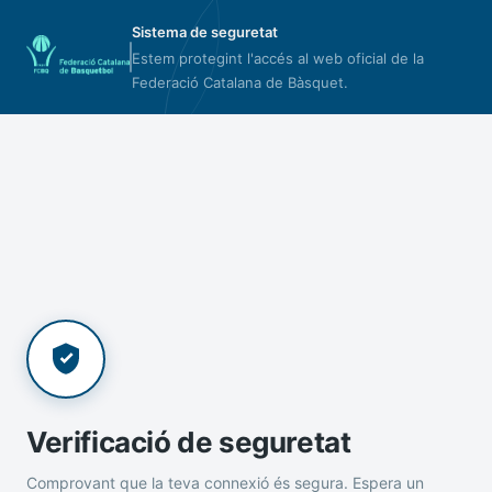
Sistema de seguretat
Estem protegint l'accés al web oficial de la
Federació Catalana de Bàsquet.
Verificació de seguretat
Comprovant que la teva connexió és segura. Espera un